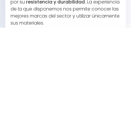
por su
resistencia y durabilidad.
La experiencia
de la que disponemos nos permite conocer las
mejores marcas del sector y utilizar únicamente
sus materiales.
Servicio rápido y eficaz
En Consvecar queremos que todos nuestros
clientes se queden gratamente satisfechos
con los servicios que contraten con nosotros,
bien sean trabajo de albañilería para una
nueva obra como cualquier trabajo de
reforma. Por este motivo, nuestra forma de
trabajo es rápida, pero sin descuidar ningún