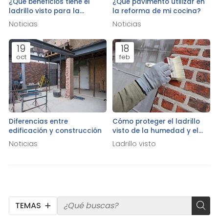
¿Qué beneficios tiene el
¿Qué pavimento utilizar en
ladrillo visto para la
la reforma de mi cocina?
estética y el aislamiento de
Noticias
Noticias
tu vivienda?
19
18
oct
feb
Diferencias entre
Cómo proteger el ladrillo
edificación y construcción
visto de la humedad y el
moho
Noticias
Ladrillo visto
TEMAS