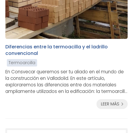
Diferencias entre la termoacilla y el ladrillo
convencional
Termoarcilla
En Consvecar queremos ser tu aliado en el mundo de
la construcción en Valladolid. En este artículo,
exploraremos las diferencias entre dos materiales
ampliamente utilizados en la edificación: la termoarcilla
y el ladrillo convencional. ¿Estás buscando la elección
LEER MÁS
correcta para tu proyecto? Sigue leyendo para
descubrir más acerca de estas dos opciones
disponibles. Tanto la termoarcilla como el ladrillo
convencional son bloques cerámicos comunes en la
construcción de muros y tabiques. A pesar de...